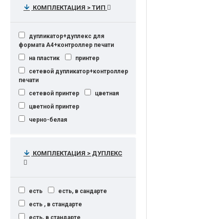
КОМПЛЕКТАЦИЯ > ТИП
податчиком документов,
автоматическим дуплексом и
предустановленными
девелоперами, сетевым PCL-
дупликатор+дуплекс для
принтером и цветным сканером.
формата А4+контроллер печати
принтер
на пластик
принтер
принтер/сканер/копир
сетевой дупликатор+контроллер
печати
принтер/сканер/копир/факс
сетевой принтер
цветная
принтер/сканер/копир А3
цветной принтер
принтер А3
черно-белая
цветной копир/принтер/сканер с
дуплексом и автоподатчиком
цветной светодиодный принтер
КОМПЛЕКТАЦИЯ > ДУПЛЕКС
черно-белый принтер
есть
есть, в сандарте
есть , в стандарте
есть, в стандарте