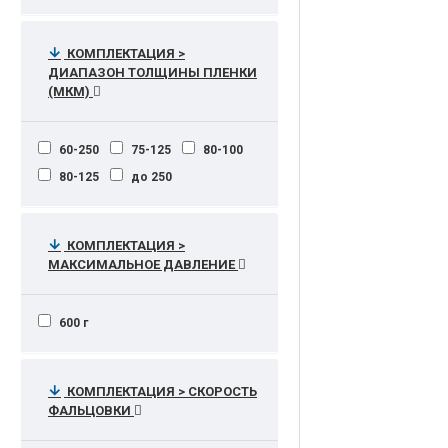
От 60 до 328 г/м²
От 65 до 210 г/м2
КОМПЛЕКТАЦИЯ >
от 47-210 гр/м2
ДИАПАЗОН ТОЛЩИНЫ ПЛЕНКИ
(МКМ)
60-250
75-125
80-100
80-125
до 250
КОМПЛЕКТАЦИЯ >
МАКСИМАЛЬНОЕ ДАВЛЕНИЕ
600 г
КОМПЛЕКТАЦИЯ > СКОРОСТЬ
ФАЛЬЦОВКИ