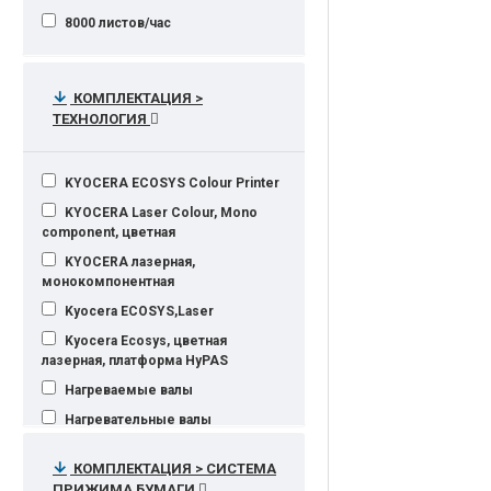
8000 листов/час
КОМПЛЕКТАЦИЯ >
ТЕХНОЛОГИЯ
KYOCERA ECOSYS Colour Printer
KYOCERA Laser Colour, Mono
component, цветная
KYOCERA лазерная,
монокомпонентная
Kyocera ECOSYS,Laser
Kyocera Ecosys, цветная
лазерная, платформа HyPAS
Нагреваемые валы
Нагревательные валы
Термальная струйная печать
КОМПЛЕКТАЦИЯ > СИСТЕМА
Термальная струйная печать HP
ПРИЖИМА БУМАГИ