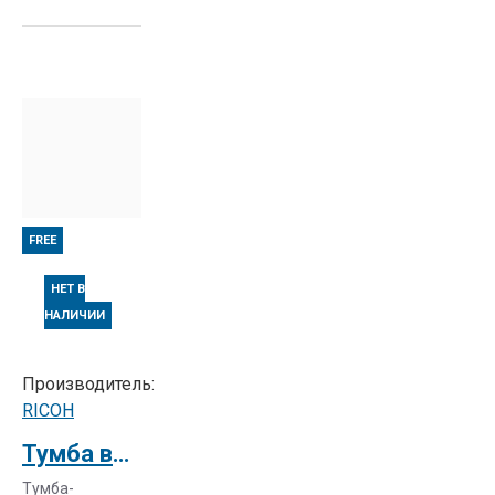
производства;
дополнительное
оборудование;
расходные
материалы.
FREE
НЕТ В
НАЛИЧИИ
Производитель:
RICOH
Тумба высокая RICOH Aficio тип B/W 13 CABINET MFP B/W 13 HIGH FLAT
Тумба-