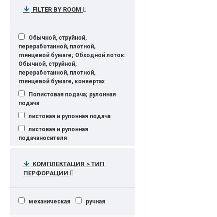
фото (автоматическое разделение),
FILTER BY ROOM
режим оттенков, карандашный
рисунок. Возможность цветной
печати с установкой цветных
Обычной, струйной,
барабаны.
переработанной, плотной,
Сетевой копир/принтер/сканер
глянцевой бумаге; Обходной лоток:
Обычной, струйной,
Сетевой копир/притер/сканер
переработанной, плотной,
Сетевой принтер/копир/сканер/
глянцевой бумаге, конвертах
факс с дуплексом и
Полистовая подача; рулонная
автоподатчиком
подача
Сетевой принтер/копир/сканер с
листовая и рулонная подача
дуплексом и автоподатчиком
листовая и рулонная
Сетевой принтер/копир/сканер с
подачаносителя
дуплексом и автоподачей
рулоноподатчик, листовая
Уничтожает: скобы, пл.карты
подача
КОМПЛЕКТАЦИЯ > ТИП
крышка или автоподатчик
ПЕРФОРАЦИИ
только листовая подача
(опции)
сетевой
сетевой принтер/сканер/копир/
механическая
ручная
факс