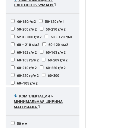
ПЛОТНОСТЬ БУМАГИ
46-140г/м2
50-120 г/мІ
50-200 г/м2
50-210 г/м2
52.3 - 300 г/м2
60 – 120 г/мІ
60 – 210 г/м2
60-120 г/м2
60-162 г/м2
60-163 г/м2
60-163 гр/м2
60-209 г/м2
60-210 г/м2
60-220 г/м2
60-220 гр/м2
60-300
60–105 г/м2
(многофункциональный лоток) 52–
162 г/м2 (лоток ручной подачи)
КОМПЛЕКТАЦИЯ >
МИНИМАЛЬНАЯ ШИРИНА
60–120 гр/мІ
60–220 г/мІ
МАТЕРИАЛА
60–220 гр/м²
60–300 г/мІ
64-157 г/м2
64-271 г/м2
50 мм
64-300 г/м2