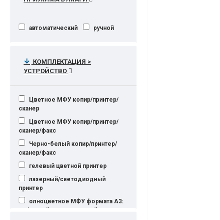
Цветной принтер KYOCERA
ECOSYS
автоматический
ручной
гелевая струйная печать
лазерная, Kyocera color ECOSYS
лазерная, цветная
КОМПЛЕКТАЦИЯ >
струйная, цветная
УСТРОЙСТВО
цветная, лазерная, HyPAS
Kyocera
Цветное МФУ копир/принтер/
сканер
Цветное МФУ копир/принтер/
сканер/факс
Черно-белый копир/принтер/
сканер/факс
гелевый цветной принтер
лазерный/светодиодный
принтер
олноцветное МФУ формата A3:
цифровой копировальный аппарат с
автоматическим реверсивным