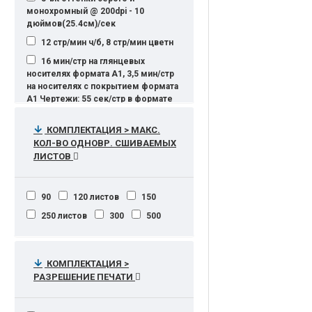
монохромный @ 200dpi - 10
дюймов(25.4см)/сек
12 стр/мин ч/б, 8 стр/мин цветн
16 мин/стр на глянцевых
носителях формата A1, 3,5 мин/стр
на носителях с покрытием формата
A1 Чертежи: 55 сек/стр в формате
A1, 31 отпечаток формата A1 в час
на обычной бумаге (режим
КОМПЛЕКТАЦИЯ > МАКС.
повышенной скорости)
КОЛ-ВО ОДНОВР. СШИВАЕМЫХ
16 стр/мин (ч/б А4), 9.10 стр/мин
ЛИСТОВ
(ч/б А3)
19 стр/мин (ч/б А4)
90
120 листов
150
20 стр./мин.
250 листов
300
500
20 стр/мин (ч/б А4), 5 стр/мин
(цветн. А4)
20 стр/мин (ч/б А4), 20 стр/мин
КОМПЛЕКТАЦИЯ >
(цветн. А4)
РАЗРЕШЕНИЕ ПЕЧАТИ
21 стр/мин
22 стр/мин (ч/б А4), 14 стр/мин