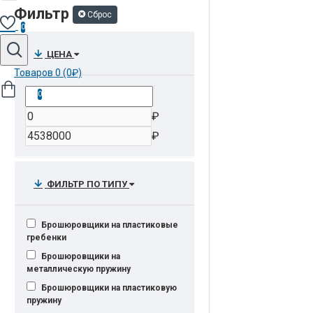
Фильтр
Сброс
0
ЦЕНА
Товаров 0 (0₽)
0
₽
₽
ФИЛЬТР ПО ТИПУ
Брошюровщики на пластиковые
гребенки
Брошюровщики на
металлическую пружину
Брошюровщики на пластиковую
пружину