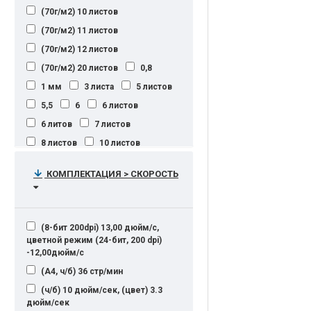
(70г/м2) 10 листов
Макс. А0 и более (914х3000
мм)Мин. А4 (210х297 мм)
(70г/м2) 11 листов
более A0
более А0
(70г/м2) 12 листов
до 1,37 м (ширина рулона: 54
(70г/м2) 20 листов
0,8
дюйма)
1 мм
3 листа
5 листов
до 300 мм
любой
5,5
6
6 листов
от 90 х 140 мм до 297 х 420 мм
6 литов
7 листов
(A3 режим подачи бумаги)
8 листов
10 листов
12 листов
15
15 листов
КОМПЛЕКТАЦИЯ > СКОРОСТЬ
20 листов
25 листгов
25 листов
30 листов
35 листов
40 листов
(8-бит 200dpi) 13,00 дюйм/с,
45 листов
50 листов
55
цветной режим (24-бит, 200 dpi)
-12,00дюйм/с
60
80 листов
80 мм
(А4, ч/б) 36 стр/мин
95 мм
150 листов
(ч/б) 10 дюйм/сек, (цвет) 3.3
200 листов
250 листов
дюйм/сек