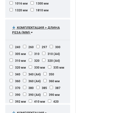
(ч/б А3)
1016 мм
1300 мм
200 000 страниц в месяц
55 стр/мин (ч/б А4), 50 стр/мин
1320 мм
1810 мм
(цветн. А4), 27 стр/мин (ч/б А3), 25
200.000 страниц в месяц
стр/мин (цветн. А3)
250 000 стр/мес
250 – 1500
55 страниц А4 в минуту во всех
250'000 страниц
режимах
КОМПЛЕКТАЦИЯ > ДЛИНА
250'000 страниц в месяц
РЕЗА (ММ)
56 стр/мин (ч/б А4)
250.000 страниц в месяц
60 - 80 - 120 оттиск/мин
275 000 стр/мес
240
260
297
300
60 - 90 оттиск/мин
275.000 страниц в месяц
305 мм
310
310 (А4)
60 - 130 оттиск/мин
300 000 страниц в месяц
310 мм
320
320 (А4)
60 - 150 оттиск/мин
300'000 страниц в месяц
320 мм
330 мм
335 мм
60 - 180 оттиск/мин
350 000
450 000
800 стр
340
340 (А4)
350
60 копий за 1 минуту
800 стр/мес
1500 коп/мес
360
360 (А4)
360 мм
60 мм/сек. (4 А1 или 2 А0 в мин.)
1500 страниц в месяц
370
380
385
387
60 стр/мин (ч/б А4)
1500-3 000 стр./мес.
390
390 (А4)
390 мм
60 стр А4 формата
2000 - 6000
392 мм
410 мм
420
60 страниц А4 в минуту
2000 - 6000 стр/мес.
430
430 (А3)
430 мм
60 страниц А4 в минуту во всех
КОМПЛЕКТАЦИЯ >