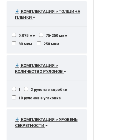
75-250мкн
80
80-125
носителях
4х40мм
4х45мм
80-125 мкм
80-175 мкм
22.8 м2/ч
4х46 мм
4х50
4х50 мм
КОМПЛЕКТАЦИЯ > ТОЛЩИНА
80-250
125
150
250
ПЛЕНКИ
22/10 стр/мин А4/А3 ч/б.
4х51 мм
4х60 мм
5 мм
250мкм
до 2x250 мкм
23 копии в минуту
5,8
5,8 мм
5,8х48 мм
до 250
до 250 мкм
0.075 мм
75-250 мкм
23 стр/мин
5.8 мм
6
6 мм
от 25 до 250 микрон
80 мкм.
250 мкм
23 стр/мин (ч/б А4), 12 стр/мин
6,3 мм
6,8 мм
6мм
(ч/б А3)
от 25 до 250 микрон.
7
7 мм
8х12мм
23 стр/мин (ч/б А4), 23 стр/мин
8х40, 8х80 мм
(цветн. А4)
КОМПЛЕКТАЦИЯ >
8х40мм-80мм
10,9х15 мм
КОЛИЧЕСТВО РУЛОНОВ
24 стр/мин (ч/б А4)
35 л
параллельная
24-bit RGB цвет (400dpi) - 0.84
дюйм/сек (2.13 см/сек ), 8-bit
1
2 рулона в коробке
оттенки серого и монохромный
(400dpi) - 10.10 дюйм/сек (25.6 см/
10 рулонов в упаковке
сек)
24-bit RGB цвет (400dpi) - 3.36
дюйм/сек (8.53 см/сек ) 8-bit
КОМПЛЕКТАЦИЯ > УРОВЕНЬ
оттенки серого и монохромный
СЕКРЕТНОСТИ
(400dpi) - 10.10 дюйм/сек (25.6 см/
сек)