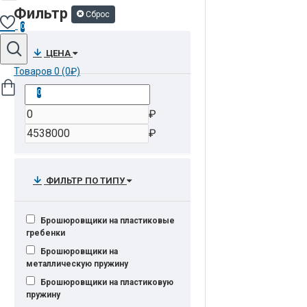
Фильтр
Сброс
0
ЦЕНА
Товаров 0 (0₽)
0
₽
₽
ФИЛЬТР ПО ТИПУ
Брошюровщики на пластиковые
гребенки
Брошюровщики на
металлическую пружину
Брошюровщики на пластиковую
пружину