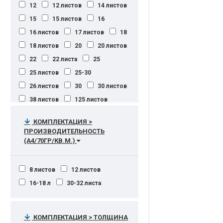
12
12 листов
14 листов
120 отпечатков A1 в час
80000 коп./мес.
15
15 листов
16
120 отпечатков A1 в час.
80000 лист./мес.
80000 стр.
16 листов
17 листов
18
120 отпечатков A1 в час и 60
80000 страниц в месяц
18 листов
20
20 листов
отпечатков A0 в час
96000
100000
22
22 листа
25
123,3 м²/ч
125 стр/мин (A4)
100000 лист./мес
25 листов
25-30
130 оттиск/мин
140 м²/ч
100000 лист./мес.
26 листов
30
30 листов
180 отпечатков A1 в час.
100000 стр/мес
38 листов
125 листов
254 мм/с при 400 dpi turbo;
100000 страниц в месяц
256 мм/с (в монохромном
110000 стр.
120000
КОМПЛЕКТАЦИЯ >
режиме), 42 мм/с (в цветном
ПРОИЗВОДИТЕЛЬНОСТЬ
режиме)
120000 отпечатков
(А4/70ГР/КВ.М.)
305 дюйм/сек ч./б., 76 дюйм/
120000 стр./мес.
сек
120000 стр./месяц
305 мм/с в черно-белом
8 листов
12 листов
120000 стр/месяц
режиме;
16-18 л
30-32 листа
120000 страниц
305 мм/с в черно-белом
режиме;25 мм/с в цветном
125000 стр. в месяц
режиме;
125000 страниц в месяц
КОМПЛЕКТАЦИЯ > ТОЛЩИНА
330,2 мм/с (ч/б), 101,6 мм/с (цв.)