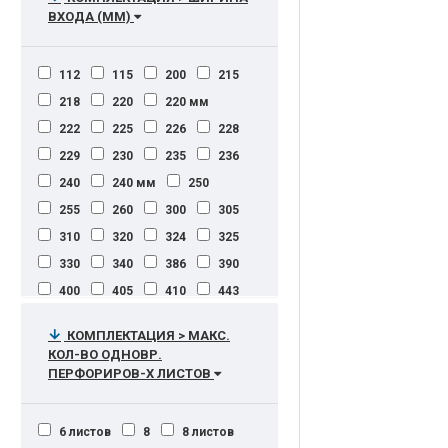
ступени) A3 формат 80 листов в
25000
25000 стр.
ВХОДА (ММ)
1300 (А0+)
1350
1500
минуту
25000 стр./мес
1550
2000
15000
80 отпечатков A1 в час
25000 страниц в месяц
112
115
200
215
80 страниц A4 в минуту (цвет/
моно)
28000 лист./мес.
30000
218
220
220 мм
80 страниц формата A4 в минуту
30000 коп/мес.
222
225
226
228
40 страниц формата A3 в минуту
30000 стр./мес.
229
230
235
236
80-100-130 стр/мин (3 скорости)
30000 стр/мес
240
240 мм
250
85 мм\сек
30000 стр/месяц
255
260
300
305
90 копий в минуту
30000-150000 стр/мес
310
320
324
325
90 мм\сек
90 стр/мин
30000к
40000
50000
330
340
386
390
93 отпечатка A1 в час (ч.б) , 72
50000 стр/мес
400
405
410
443
отпечатка A1 в час (цвет)
50000 стр/мес.
500
93 отпечатка A1 в час (ч/б), 72
КОМПЛЕКТАЦИЯ > МАКС.
отпечатка A1 в час (цвет)
50000 стр\мес.
65000 стр.
КОЛ-ВО ОДНОВР.
95 стр/мин
70000
70000 стр
ПЕРФОРИРОВ-Х ЛИСТОВ
103 отпечатка A1 в час
70000 стр.
70000 стр/мес
103 отпечатка А1/час
70000-150000 копий в месяц
6 листов
8
8 листов
105 стр/мин
75000 стр/мес.