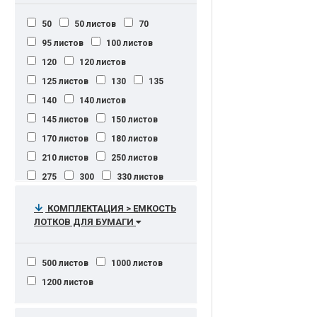
44 стр/мин
50 000 отпечатков в месяц
50
50 листов
70
44 стр/мин (ч/б А4), 44 стр/мин
50 000 стр. А4
95 листов
100 листов
(цветн. А4)
50 000 стр/мес
120
120 листов
45 - 60 - 80 - 120 - 150 оттиск/
50 000 страниц в месяц
мин
125 листов
130
135
50 000-120 000 страниц в месяц.
45 - 150 оттиск/мин
140
140 листов
50 тыс. стр
50'000 страниц
45 стр./мин
45 стр./мин.
145 листов
150 листов
50,000 копий
50,000 страниц
45 стр./мин. (А4)
45 стр/мин
170 листов
180 листов
50.000 страниц в месяц
45 стр/мин (ч/б А4), 45 стр/мин
210 листов
250 листов
(цветн. А4), 22 стр/мин (ч/б А3), 22
50.000 страниц в месяц,
275
300
330 листов
стр/мин (цветн. А3)
50.000-100.000 страниц в месяц
340 листов (70г/м2)
350
45 страниц A4 в минуту (цвет/
50k страниц в месяц
КОМПЛЕКТАЦИЯ > ЕМКОСТЬ
моно)
400 листов
450 листов
ЛОТКОВ ДЛЯ БУМАГИ
60 000 стр./мес
45 страниц А4 в минуту
500
500 листов
65,000 страниц
45 страниц в минуту
внакидку: до 30 втачку: до 50
500 листов
1000 листов
65.000 страниц в месяц (A4)
45 страниц формата A4 в минуту
1200 листов
ч/б 22 страниц формата A3 в минуту
70.000-150.000 копий в месяц.
цвет
80 000 отпечатков
45/22 стр/мин А4/A3