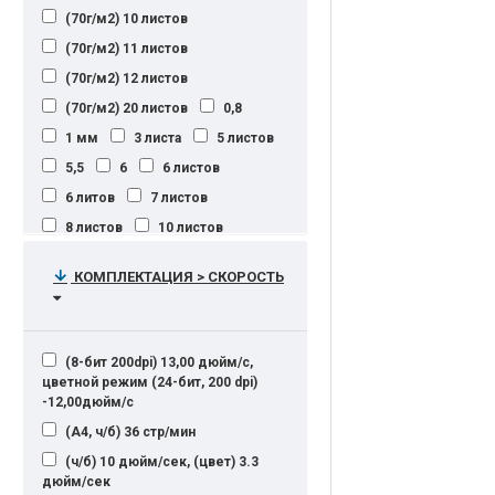
(70г/м2) 10 листов
Макс. А0 и более (914х3000
мм)Мин. А4 (210х297 мм)
(70г/м2) 11 листов
более A0
более А0
(70г/м2) 12 листов
до 1,37 м (ширина рулона: 54
(70г/м2) 20 листов
0,8
дюйма)
1 мм
3 листа
5 листов
до 300 мм
любой
5,5
6
6 листов
от 90 х 140 мм до 297 х 420 мм
6 литов
7 листов
(A3 режим подачи бумаги)
8 листов
10 листов
12 листов
15
15 листов
КОМПЛЕКТАЦИЯ > СКОРОСТЬ
20 листов
25 листгов
25 листов
30 листов
35 листов
40 листов
(8-бит 200dpi) 13,00 дюйм/с,
45 листов
50 листов
55
цветной режим (24-бит, 200 dpi)
-12,00дюйм/с
60
80 листов
80 мм
(А4, ч/б) 36 стр/мин
95 мм
150 листов
(ч/б) 10 дюйм/сек, (цвет) 3.3
200 листов
250 листов
дюйм/сек