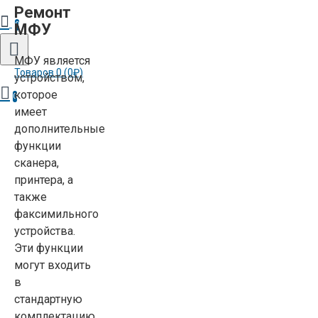
Ремонт
0
МФУ
МФУ является
Товаров 0 (0₽)
устройством,
которое
0
имеет
дополнительные
функции
сканера,
принтера, а
также
факсимильного
устройства.
Эти функции
могут входить
в
стандартную
комплектацию