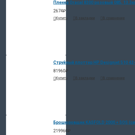
Пленка Oracal 8300 розовый 085, 13.3к
2674₽
Купить
В закладки
В сравнение
Струйный плоттер HP Designjet 510 42-i
81960₽
Купить
В закладки
В сравнение
Брошюровщик KASFOLD 2000 + SOS (си
219960₽