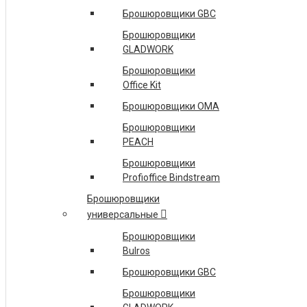
FINISHER SR3070 ФИНИШЕР ТИП SR3070
Брошюровщики GBC
ПОДРОБНЕЕ
Брошюровщики
GLADWORK
ACCO BRANDS
Брошюровщики
ПЕРЕПЛЕТЧИК REXEL WB656 (СНЯТ С ПР-ВА,
Office Kit
ЗАМЕНА НА GBC WIREBIND W20)
Брошюровщики OMA
4400435 УНИВЕРСАЛЬНЫЙ ПЕРЕПЛЕТЧИК GBC
Брошюровщики
MULTIBIND 420
PEACH
GBC1712000 РУЛОННЫЙ ЛАМИНАТОР GBC ULTIMA
Брошюровщики
65
Profioffice Bindstream
БРОШЮРОВЩИК GBC CLICKMAN (IBICO CLICKMAN)
Брошюровщики
ПОД ЗАКАЗ!!
универсальные
ПОДРОБНЕЕ
Брошюровщики
Bulros
EPSON
Брошюровщики GBC
C11CE39301A1 СТРУЙНЫЙ ПЛОТТЕР EPSON
Брошюровщики
SURECOLOR SC-P7000