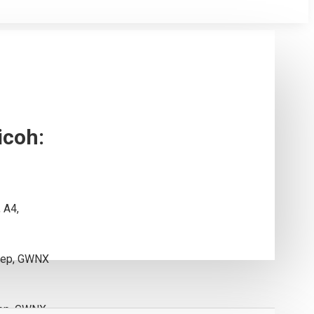
coh:
 А4,
нер, GWNX
ер, GWNX