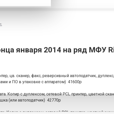
h:
нца января 2014 на ряд МФУ Ri
ер, цв. сканер, факс, реверсивный автоподатчик, дуплекс,
рами и ПО в упаковке с аппаратом) 41600р
 Копир с дуплексом, сетевой PCL принтер, цветной ска
ышка (или автоподатчик) 42770р
 Копир с дуплексом, сетевой PCL принтер, цветной скан