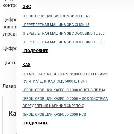
контроллер. Для запуска требуется тонер, девелопер, кр
GBC
БРОШЮРОВЩИК GBC COMBBIND C340
Цифровое МФУ Aficio MP 301SPF (Монохромное МФУ A4 (к
ПЕРЕПЛЕТНАЯ МАШИНА GBC CLICK 15
подключение, автодуплекс. Диск с драйверами и ПО, кабе
управления входят комплект поставки. Необходимо приоб
ПЕРЕПЛЕТНАЯ МАШИНА GBC DOCUBIND TL 200
ПЕРЕПЛЕТНАЯ МАШИНА GBC DOCUBIND TL 350
Цифровое МФУ Aficio MP 6002SP 473880р
ПОДРОБНЕЕ
Цветное МФУ Aficio MP C2051AD
штука
104120р
KAS
STAPLE CARTRIDGE - КАРТРИДЖ СО СКРЕПКАМИ
"УЛИТКА" ДЛЯ KASFOLD, 5000 ШТ.\УП
Лазерное МФУ Aficio SP 3500SF
штука 12360р
БРОШЮРОВЩИК KASFOLD 1000 (CНЯТ С ПР-ВА)
БРОШЮРОВЩИК KASFOLD 2000 + SOS (СИСТЕМА
ОПРЕДЕЛЕНИЯ НАЛИЧИЯ СКРЕПОК)
Каталог
БРОШЮРОВЩИК KASFOLD 2000 HCS
ПОДРОБНЕЕ
ОБОРУДОВАНИЕ ДЛЯ ОФИСОВ И