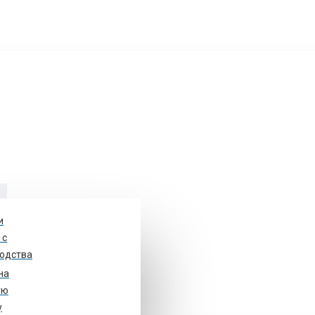
и
у
 с
одства
на
ом 48, стр. 1. оф.10
ую
у