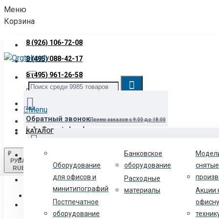
Меню
Корзина
8 (926) 106-72-08
8 (495) 088-42-17
8 (495) 961-26-58
Звонок бесплатный
8 (800) 700-06-12
Menu
Обратный звонок
Прием заказов с 9:00 до 18:00
info@orgtehpoly.com
КАТАЛОГ
Банковское
Модел
₽
Войти
Нашли товар дешевле?
Сообщите нам и мы снизим для вас цен
РУБЛЬ
Оборудование
оборудование
снятые
RUB
для офисов и
произв
Расходные
Регистрация
минитипографий
материалы
Акции 
Текстильщики-схема проезда
2-й Грайвороновский проезд, д
Постпечатное
офисн
8 (800) 700-06-12
оборудование
техник