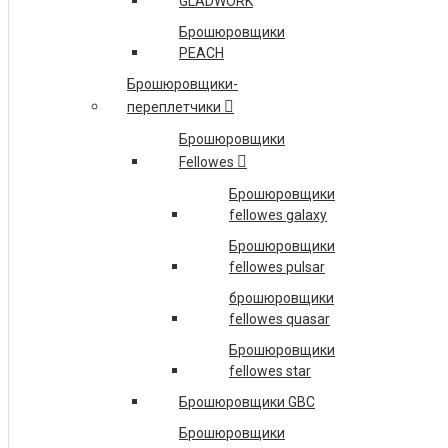
GLADWORK
C13T00Q140 КОНТЕЙНЕР Q140 С ЧЕРНЫМИ
Брошюровщики
ЧЕРНИЛАМИ EPSON ДЛЯ L7160/L7180
PEACH
C13T596100 КАРТРИДЖ ЧЕРНЫЙ ДЛЯ EPSON SP
Брошюровщики-
7900 PHOTO BLACK
переплетчики
C13T596200 КАРТРИДЖ ГОЛУБОЙ ДЛЯ EPSON SP
Брошюровщики
7900 CYAN
Fellowes
ПОДРОБНЕЕ
Брошюровщики
fellowes galaxy
Брошюровщики
fellowes pulsar
брошюровщики
fellowes quasar
Брошюровщики
fellowes star
Брошюровщики GBC
Брошюровщики