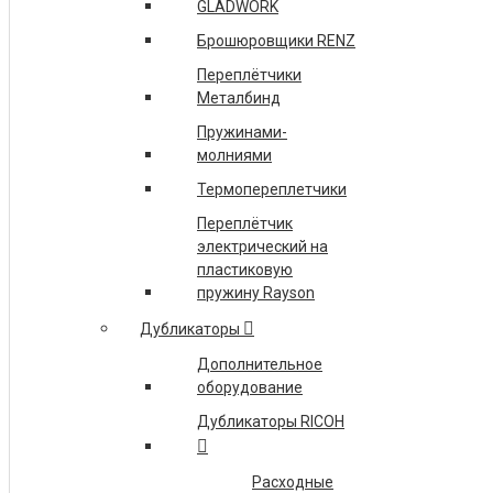
GLADWORK
Брошюровщики RENZ
Переплётчики
Металбинд
Пружинами-
молниями
Термопереплетчики
Переплётчик
электрический на
пластиковую
пружину Rayson
Дубликаторы
Дополнительное
оборудование
Дубликаторы RICOH
Расходные