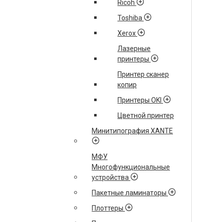
Ricoh
Toshiba
Xerox
Лазерные
принтеры
Принтер сканер
копир
Принтеры OKI
Цветной принтер
Минитипография XANTE
МФУ
Многофункциональные
устройства
Пакетные ламинаторы
Плоттеры