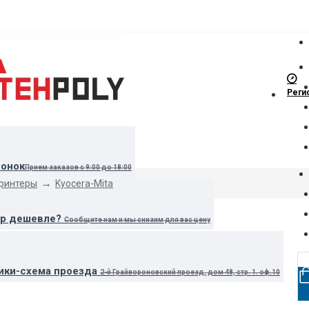
Реги
вонок
Прием заказов с 9:00 до 18:00
принтеры
Kyocera-Mita
ар дешевле?
Сообщите нам и мы снизим для вас цену
ики-схема проезда
2-й Грайвороновский проезд, дом 48, стр. 1. оф.10