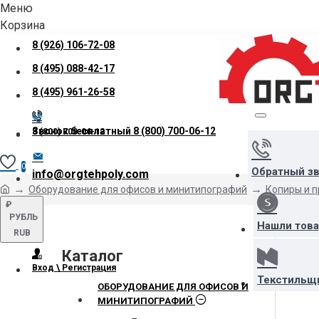
Меню
Корзина
8 (926) 106-72-08
8 (495) 088-42-17
8 (495) 961-26-58
Звонок бесплатный
8 (800) 700-06-12
8 (800) 700-06-12
0
Обратный з
info@orgtehpoly.com
Оборудование для офисов и минитипографий
Копиры и 
₽
РУБЛЬ
Нашли тов
RUB
Каталог
Вход \ Регистрация
Текстильщ
ОБОРУДОВАНИЕ ДЛЯ ОФИСОВ И
МИНИТИПОГРАФИЙ